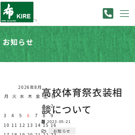
お知らせ
HOME
>
お知らせ
>
高校体育祭衣装相談について
2026年8月
高校体育祭衣装相
月
火
水
木
金
土
日
談について
1
2
3
4
5
6
7
8
9
2023-05-21
10
11
12
13
14
15
16
お知らせ
17
18
19
20
21
22
23