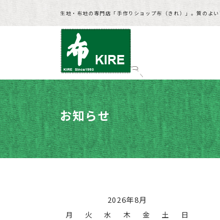
生地・布地の専門店「手作りショップ布（きれ）」。質のよい
お知らせ
HOME
>
お知らせ
>
夏のセール開催！
2026年8月
月
火
水
木
金
土
日