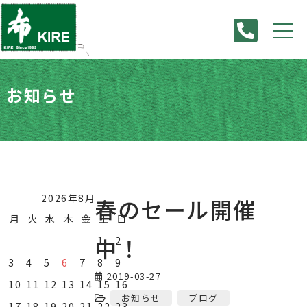
お知らせ
HOME
>
お知らせ
>
春のセール開催中！
2026年8月
春のセール開催
月
火
水
木
金
土
日
中！
1
2
3
4
5
6
7
8
9
2019-03-27
10
11
12
13
14
15
16
お知らせ
ブログ
17
18
19
20
21
22
23