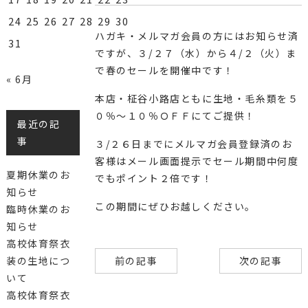
24
25
26
27
28
29
30
ハガキ・メルマガ会員の方にはお知らせ済
31
ですが、３/２７（水）から４/２（火）ま
で春のセールを開催中です！
« 6月
本店・柾谷小路店ともに生地・毛糸類を５
０％～１０％ＯＦＦにてご提供！
最近の記
事
３/２６日までにメルマガ会員登録済のお
客様はメール画面提示でセール期間中何度
夏期休業のお
でもポイント２倍です！
知らせ
この期間にぜひお越しください。
臨時休業のお
知らせ
高校体育祭衣
前の記事
次の記事
装の生地につ
いて
高校体育祭衣