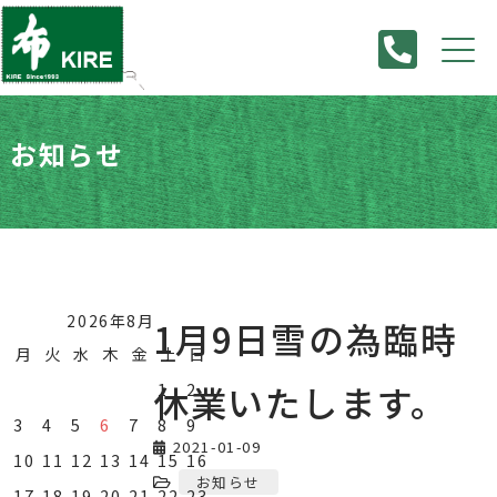
お知らせ
HOME
>
お知らせ
>
1月9日雪の為臨時休業いたします。
2026年8月
1月9日雪の為臨時
月
火
水
木
金
土
日
休業いたします。
1
2
3
4
5
6
7
8
9
2021-01-09
10
11
12
13
14
15
16
お知らせ
17
18
19
20
21
22
23