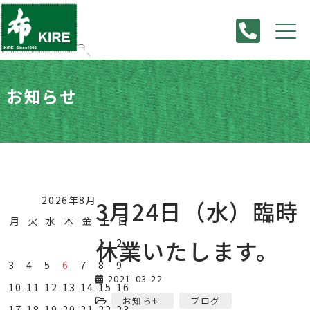
お知らせ
HOME
>
お知らせ
>
3月24日（水）臨時休業いたします。
2026年8月
3月24日（水）臨時
月
火
水
木
金
土
日
休業いたします。
1
2
3
4
5
6
7
8
9
2021-03-22
10
11
12
13
14
15
16
お知らせ
ブログ
17
18
19
20
21
22
23